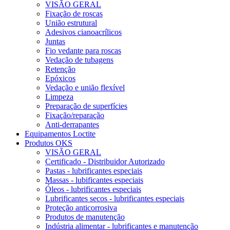
VISÃO GERAL
Fixação de roscas
União estrutural
Adesivos cianoacrílicos
Juntas
Fio vedante para roscas
Vedação de tubagens
Retenção
Epóxicos
Vedação e união flexível
Limpeza
Preparação de superfícies
Fixação/reparação
Anti-derrapantes
Equipamentos Loctite
Produtos OKS
VISÃO GERAL
Certificado - Distribuidor Autorizado
Pastas - lubrificantes especiais
Massas - lubificantes especiais
Óleos - lubrificantes especiais
Lubrificantes secos - lubrificantes especiais
Proteção anticorrosiva
Produtos de manutenção
Indústria alimentar - lubrificantes e manutenção