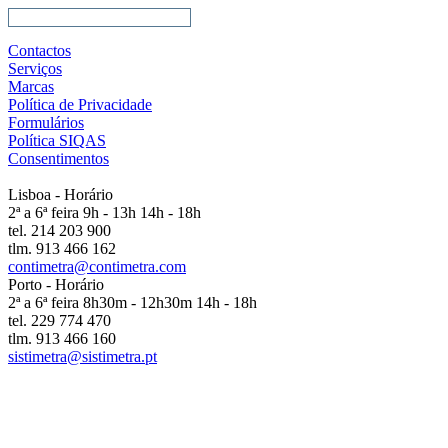
Contactos
Serviços
Marcas
Política de Privacidade
Formulários
Política SIQAS
Consentimentos
Lisboa - Horário
2ª a 6ª feira 9h - 13h 14h - 18h
tel. 214 203 900
tlm. 913 466 162
contimetra@contimetra.com
Porto - Horário
2ª a 6ª feira 8h30m - 12h30m 14h - 18h
tel. 229 774 470
tlm. 913 466 160
sistimetra@sistimetra.pt