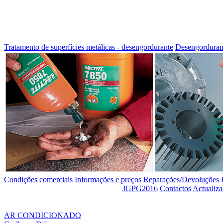
Tratamento de superfícies metálicas - desengordurante
Desengordurant
Condições comerciais
Informações e preços
Reparações/Devoluções
JGPG2016
Contactos
Actualiz
AR CONDICIONADO