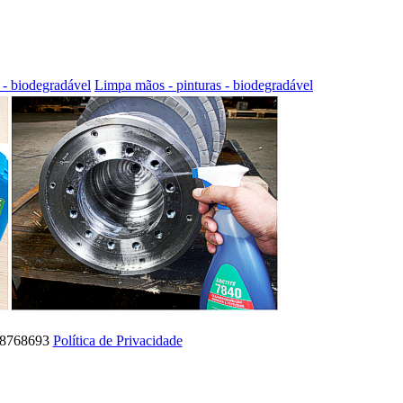
 - biodegradável
Limpa mãos - pinturas - biodegradável
 18768693
Política de Privacidade