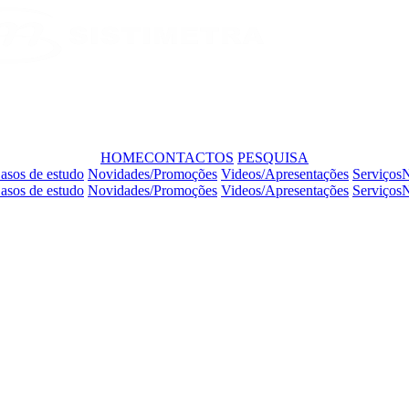
HOME
CONTACTOS
PESQUISA
asos de estudo
Novidades/Promoções
Videos/Apresentações
Serviços
N
asos de estudo
Novidades/Promoções
Videos/Apresentações
Serviços
N