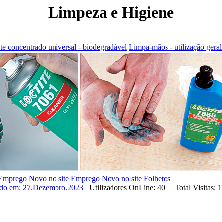
Limpeza e Higiene
e concentrado universal - biodegradável
Limpa-mãos - utilização geral
Emprego
Novo no site
Emprego
Novo no site
Folhetos
ado em: 27.Dezembro.2023
Utilizadores OnLine: 40 Total Visitas: