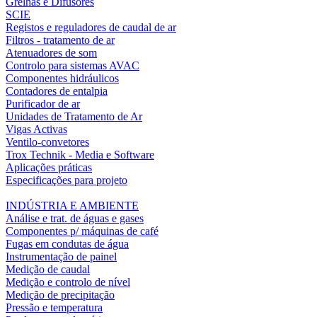
Grelhas e Difusores
SCIE
Registos e reguladores de caudal de ar
Filtros - tratamento de ar
Atenuadores de som
Controlo para sistemas AVAC
Componentes hidráulicos
Contadores de entalpia
Purificador de ar
Unidades de Tratamento de Ar
Vigas Activas
Ventilo-convetores
Trox Technik - Media e Software
Aplicações práticas
Especificações para projeto
INDÚSTRIA E AMBIENTE
Análise e trat. de águas e gases
Componentes p/ máquinas de café
Fugas em condutas de água
Instrumentação de painel
Medição de caudal
Medição e controlo de nível
Medição de precipitação
Pressão e temperatura