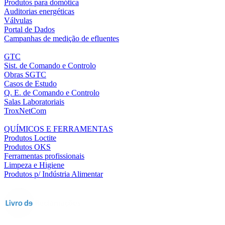
Produtos para domótica
Auditorias energéticas
Válvulas
Portal de Dados
Campanhas de medição de efluentes
GTC
Sist. de Comando e Controlo
Obras SGTC
Casos de Estudo
Q. E. de Comando e Controlo
Salas Laboratoriais
TroxNetCom
QUÍMICOS E FERRAMENTAS
Produtos Loctite
Produtos OKS
Ferramentas profissionais
Limpeza e Higiene
Produtos p/ Indústria Alimentar