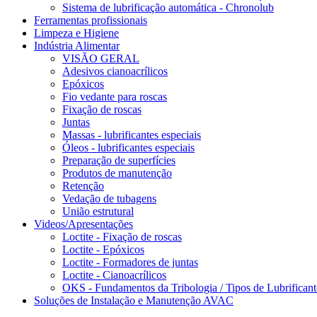
Sistema de lubrificação automática - Chronolub
Ferramentas profissionais
Limpeza e Higiene
Indústria Alimentar
VISÃO GERAL
Adesivos cianoacrílicos
Epóxicos
Fio vedante para roscas
Fixação de roscas
Juntas
Massas - lubrificantes especiais
Óleos - lubrificantes especiais
Preparação de superfícies
Produtos de manutenção
Retenção
Vedação de tubagens
União estrutural
Videos/Apresentações
Loctite - Fixação de roscas
Loctite - Epóxicos
Loctite - Formadores de juntas
Loctite - Cianoacrílicos
OKS - Fundamentos da Tribologia / Tipos de Lubrificant
Soluções de Instalação e Manutenção AVAC