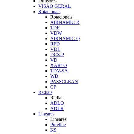
Difusores
VISÃO GERAL
Rotacionais
Rotacionais
AIRNAMIC-R
TDF
VDW
AIRNAMIC-Q
RFD
VDL
DCS-P
VD
XARTO
TDV-SA
WD
PASSCLEAN
CF
Radiais
Radiais
ADLQ
ADLR
Lineares
Lineares
Pureline
KS