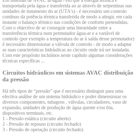
Em sistemas de AVAC ar-água - em que a energia térmica é
transportada pela água e transferida ao ar através de serpentinas nas
unidades de tratamento do ar (UTA's) - é necessário um controlo
contínuo da potência térmica transferida de modo a atingir, em cada
instante o balanço térmico nas condições de conforto pretendidas.
Com o objectivo de se conseguir uma linearidade entre a
transferência térmica num permutador água-ar e a variável de
controlo (por exemplo a temperatura do ar à saída desse permutador)
é necessário dimensionar a válvula de controlo - de modo a adaptar
as suas características hidráulicas ao circuito onde irá ser instalada.
Com este propósito incluímos neste capítulo algumas considerações
técnicas específicas ...
Circuitos hidráulicos em sistemas AVAC distribuição
da pressão
Há três tipos de “pressão” que é necessário distinguir para uma
efectiva análise de um sistema hidráulico e poder dimensionar os
diversos componentes, tubagens , válvulas, circuladores, vaso de
expansão, unidades de produção de água quente e/ou fria,
dispositivos terminais, etc.
1 - Pressão estática (circuito aberto)
2 - Pressão de repouso (circuito fechado)
3 - Pressão de operação (circuito fechado)