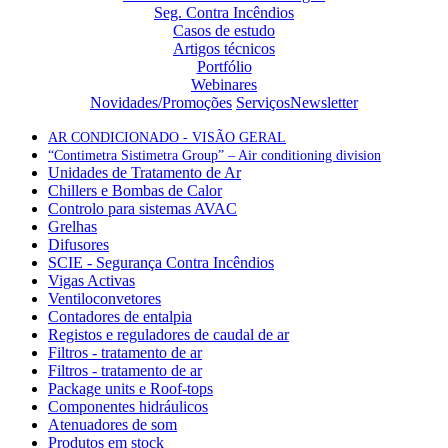
Seg. Contra Incêndios
Casos de estudo
Artigos técnicos
Portfólio
Webinares
Novidades/Promoções
Serviços
Newsletter
AR CONDICIONADO - VISÃO GERAL
“Contimetra Sistimetra Group” – Air conditioning division
Unidades de Tratamento de Ar
Chillers e Bombas de Calor
Controlo para sistemas AVAC
Grelhas
Difusores
SCIE - Segurança Contra Incêndios
Vigas Activas
Ventiloconvetores
Contadores de entalpia
Registos e reguladores de caudal de ar
Filtros - tratamento de ar
Filtros - tratamento de ar
Package units e Roof-tops
Componentes hidráulicos
Atenuadores de som
Produtos em stock