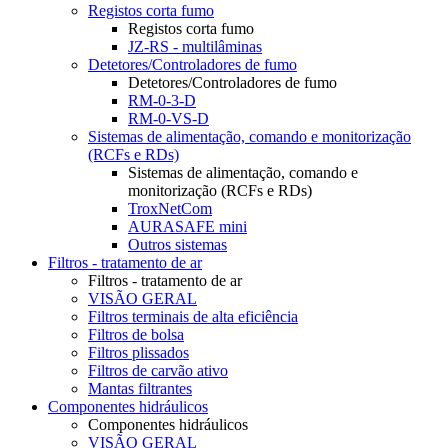
Registos corta fumo
Registos corta fumo
JZ-RS - multilâminas
Detetores/Controladores de fumo
Detetores/Controladores de fumo
RM-0-3-D
RM-0-VS-D
Sistemas de alimentação, comando e monitorização
(RCFs e RDs)
Sistemas de alimentação, comando e
monitorização (RCFs e RDs)
TroxNetCom
AURASAFE mini
Outros sistemas
Filtros - tratamento de ar
Filtros - tratamento de ar
VISÃO GERAL
Filtros terminais de alta eficiência
Filtros de bolsa
Filtros plissados
Filtros de carvão ativo
Mantas filtrantes
Componentes hidráulicos
Componentes hidráulicos
VISÃO GERAL