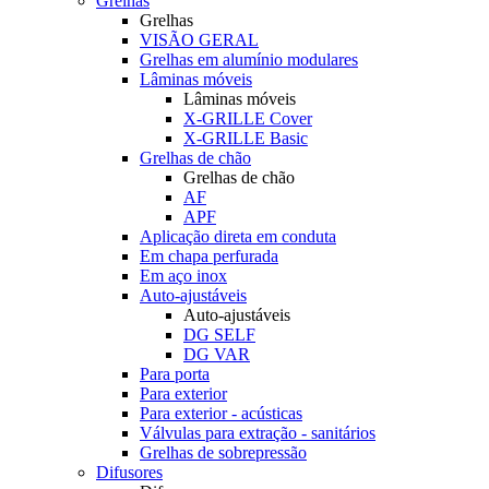
Grelhas
Grelhas
VISÃO GERAL
Grelhas em alumínio modulares
Lâminas móveis
Lâminas móveis
X-GRILLE Cover
X-GRILLE Basic
Grelhas de chão
Grelhas de chão
AF
APF
Aplicação direta em conduta
Em chapa perfurada
Em aço inox
Auto-ajustáveis
Auto-ajustáveis
DG SELF
DG VAR
Para porta
Para exterior
Para exterior - acústicas
Válvulas para extração - sanitários
Grelhas de sobrepressão
Difusores