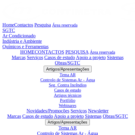
Home
Contactos
Pesquisa
Área reservada
SGTC
Ar Condicionado
Indústria e Ambiente
Químicos e Ferramentas
HOME
CONTACTOS
PESQUISA
Área reservada
Marcas
Serviços
Casos de estudo
Apoio a projeto
Sistemas
Obras/SGTC
Artigos/Apresentações
Tema AR
Controlo de Sistemas Ar - Água
Seg. Contra Incêndios
Casos de estudo
Artigos técnicos
Portfólio
Webinares
Novidades/Promoções
Serviços
Newsletter
Marcas
Casos de estudo
Apoio a projeto
Sistemas
Obras/SGTC
Artigos/Apresentações
Tema AR
Controlo de Sistemas Ar - Água