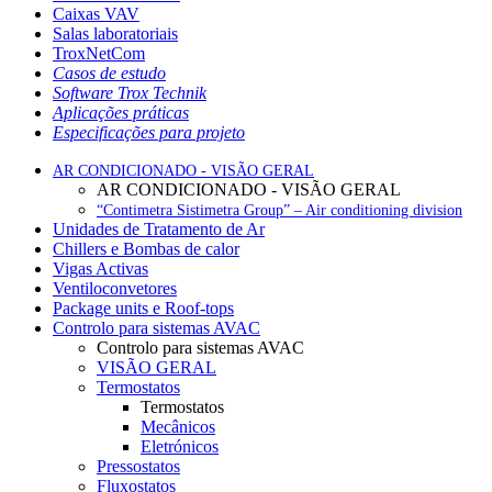
Caixas VAV
Salas laboratoriais
TroxNetCom
Casos de estudo
Software Trox Technik
Aplicações práticas
Especificações para projeto
AR CONDICIONADO - VISÃO GERAL
AR CONDICIONADO - VISÃO GERAL
“Contimetra Sistimetra Group” – Air conditioning division
Unidades de Tratamento de Ar
Chillers e Bombas de calor
Vigas Activas
Ventiloconvetores
Package units e Roof-tops
Controlo para sistemas AVAC
Controlo para sistemas AVAC
VISÃO GERAL
Termostatos
Termostatos
Mecânicos
Eletrónicos
Pressostatos
Fluxostatos