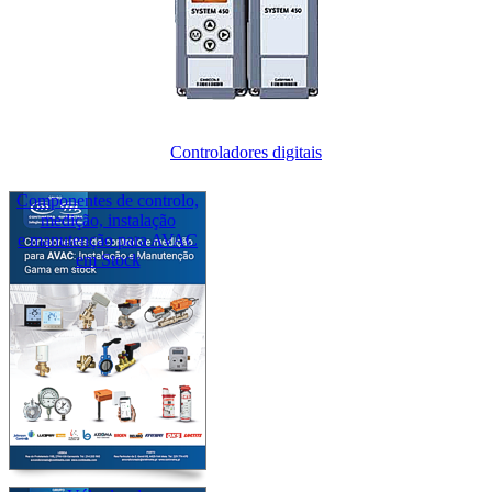
Controladores digitais
Componentes de controlo,
medição, instalação
e manutenção para AVAC
em Stock