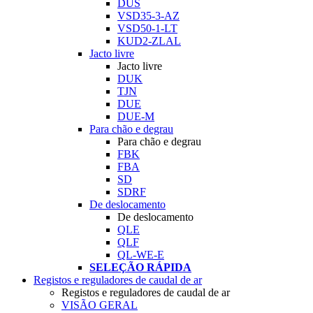
DUS
VSD35-3-AZ
VSD50-1-LT
KUD2-ZLAL
Jacto livre
Jacto livre
DUK
TJN
DUE
DUE-M
Para chão e degrau
Para chão e degrau
FBK
FBA
SD
SDRF
De deslocamento
De deslocamento
QLE
QLF
QL-WE-E
SELEÇÃO RÁPIDA
Registos e reguladores de caudal de ar
Registos e reguladores de caudal de ar
VISÃO GERAL