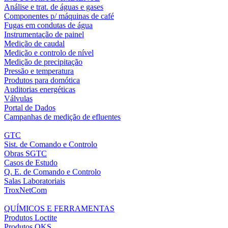
Análise e trat. de águas e gases
Componentes p/ máquinas de café
Fugas em condutas de água
Instrumentação de painel
Medição de caudal
Medição e controlo de nível
Medição de precipitação
Pressão e temperatura
Produtos para domótica
Auditorias energéticas
Válvulas
Portal de Dados
Campanhas de medição de efluentes
GTC
Sist. de Comando e Controlo
Obras SGTC
Casos de Estudo
Q. E. de Comando e Controlo
Salas Laboratoriais
TroxNetCom
QUÍMICOS E FERRAMENTAS
Produtos Loctite
Produtos OKS