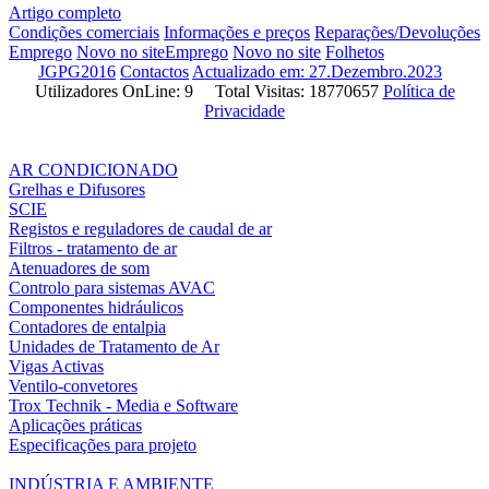
Artigo completo
Condições comerciais
Informações e preços
Reparações/Devoluções
Emprego
Novo no site
Emprego
Novo no site
Folhetos
JGPG2016
Contactos
Actualizado em: 27.Dezembro.2023
Utilizadores OnLine: 9 Total Visitas: 18770657
Política de
Privacidade
AR CONDICIONADO
Grelhas e Difusores
SCIE
Registos e reguladores de caudal de ar
Filtros - tratamento de ar
Atenuadores de som
Controlo para sistemas AVAC
Componentes hidráulicos
Contadores de entalpia
Unidades de Tratamento de Ar
Vigas Activas
Ventilo-convetores
Trox Technik - Media e Software
Aplicações práticas
Especificações para projeto
INDÚSTRIA E AMBIENTE