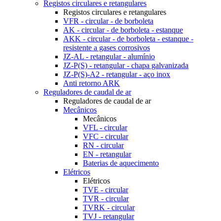
Registos circulares e retangulares
Registos circulares e retangulares
VFR - circular - de borboleta
AK - circular - de borboleta - estanque
AKK - circular - de borboleta - estanque -
resistente a gases corrosivos
JZ-AL - retangular - alumínio
JZ-P(S) - retangular - chapa galvanizada
JZ-P(S)-A2 - retangular - aço inox
Anti retorno ARK
Reguladores de caudal de ar
Reguladores de caudal de ar
Mecânicos
Mecânicos
VFL - circular
VFC - circular
RN - circular
EN - retangular
Baterias de aquecimento
Elétricos
Elétricos
TVE - circular
TVR - circular
TVRK - circular
TVJ - retangular