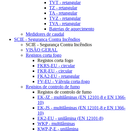
TVT - retangular
TZ - retangular
TA - retangular
TVZ - retangular
TVA - retangular
Baterias de aquecimento
Medidores de caudal
SCIE - Segurança Contra Incêndios
SCIE - Segurança Contra Incêndios
VISÃO GERAL
Registos corta fogo
Registos corta fogo
FKRS-EU - circular
FKR-EU - circular
FKA2-EU - retangular
FV-EU - Válvula corta-fogo
Registos de controlo de fumo
Registos de controlo de fumo
EK-JZ - multilâminas (EN 12101-8 e EN 1366-
10)
EK-JS - multilâminas (EN 12101-8 e EN 1366-
10)
EK2-EU - unilâmina (EN 12101-8)
WKP - multilâminas
KWP-P-E - unilâmina