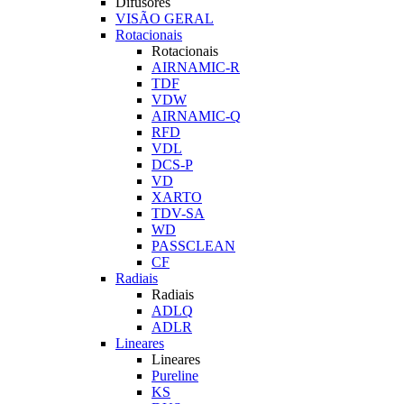
Difusores
VISÃO GERAL
Rotacionais
Rotacionais
AIRNAMIC-R
TDF
VDW
AIRNAMIC-Q
RFD
VDL
DCS-P
VD
XARTO
TDV-SA
WD
PASSCLEAN
CF
Radiais
Radiais
ADLQ
ADLR
Lineares
Lineares
Pureline
KS