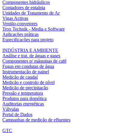
Componentes hidráulicos
Contadores de entalpia
Unidades de Tratamento de Ar
Vigas Activas
Ventilo-convetores
Trox Technik - Media e Software
Aplicações práticas
Especificações para projeto
INDÚSTRIA E AMBIENTE
Análise e trat. de águas e gases
Componentes p/ máquinas de café
Fugas em condutas de água
Instrumentação de painel
Medição de caudal
Medição e controlo de nível
Medição de precipitação
Pressão e temperatura
Produtos para domótica
Auditorias energéticas
Válvulas
Portal de Dados
Campanhas de medição de efluentes
GTC