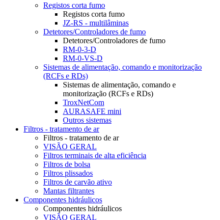
Registos corta fumo
Registos corta fumo
JZ-RS - multilâminas
Detetores/Controladores de fumo
Detetores/Controladores de fumo
RM-0-3-D
RM-0-VS-D
Sistemas de alimentação, comando e monitorização
(RCFs e RDs)
Sistemas de alimentação, comando e
monitorização (RCFs e RDs)
TroxNetCom
AURASAFE mini
Outros sistemas
Filtros - tratamento de ar
Filtros - tratamento de ar
VISÃO GERAL
Filtros terminais de alta eficiência
Filtros de bolsa
Filtros plissados
Filtros de carvão ativo
Mantas filtrantes
Componentes hidráulicos
Componentes hidráulicos
VISÃO GERAL