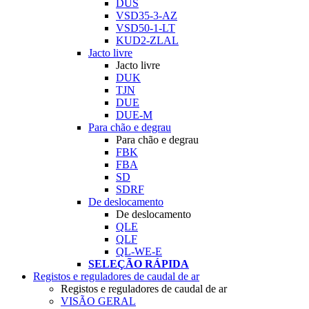
DUS
VSD35-3-AZ
VSD50-1-LT
KUD2-ZLAL
Jacto livre
Jacto livre
DUK
TJN
DUE
DUE-M
Para chão e degrau
Para chão e degrau
FBK
FBA
SD
SDRF
De deslocamento
De deslocamento
QLE
QLF
QL-WE-E
SELEÇÃO RÁPIDA
Registos e reguladores de caudal de ar
Registos e reguladores de caudal de ar
VISÃO GERAL