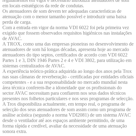
regulamentos em vigor é necessário introduzir atenuadores de som
em locais estratégicos da rede de condutas.
Os atenuadores de som devem ter adequadas características de
atenuação com o menor tamanho possível e introduzir uma baixa
perda de carga.
Com a entrada em vigor da norma VDI 6022 foi pela primeira vez
exigido que fossem observados requisitos higiénicos nas instalações
de AVAC.
A TROX, como uma das empresas pioneiras no desenvolvimento de
atenuadores de som há longas décadas, apresenta hoje ao mercado
atenuadores do tipo septos, certificados de acordo com VDI 6022
Partes 1 e 3, DIN 1946 Partes 2 e 4 e VDI 3802, para utilização em
sistemas centralizados de AVAC.
A experiência teórico-prática adquirida ao longo dos anos pela Trox
nas suas câmaras de reverberação - certificadas por entidades oficiais
competentes - e a sua responsabilidade no mercado mundial nesta
área técnica conferem-lhe a idoneidade que os profissionais do
sector AVAC necessitam para confiarem nos seus dados técnicos
presentes nos folhetos particulares e nos seus programas de selecção.
A Trox disponibiliza actualmente, em tempo real, o programa de
selecção dos seus atenuadores de som assim como um programa de
análise acústica (segundo a norma VDI2081) de um sistema AVAC
desde o ventilador até aos espaços ambiente permitindo, de uma
forma rápida e credível, avaliar da necessidade de uma atenuação
sonora extra.