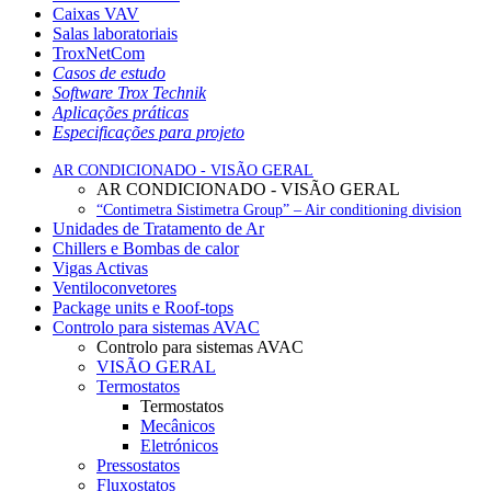
Caixas VAV
Salas laboratoriais
TroxNetCom
Casos de estudo
Software Trox Technik
Aplicações práticas
Especificações para projeto
AR CONDICIONADO - VISÃO GERAL
AR CONDICIONADO - VISÃO GERAL
“Contimetra Sistimetra Group” – Air conditioning division
Unidades de Tratamento de Ar
Chillers e Bombas de calor
Vigas Activas
Ventiloconvetores
Package units e Roof-tops
Controlo para sistemas AVAC
Controlo para sistemas AVAC
VISÃO GERAL
Termostatos
Termostatos
Mecânicos
Eletrónicos
Pressostatos
Fluxostatos