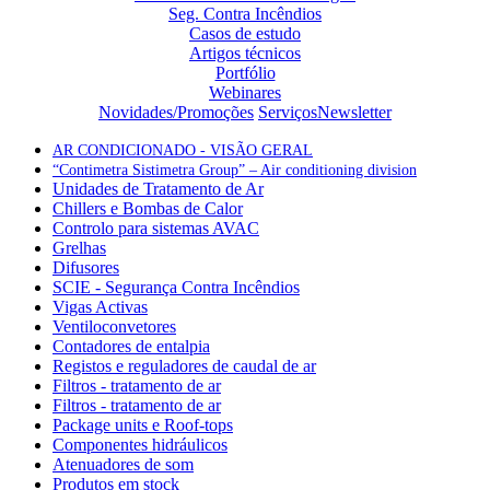
Seg. Contra Incêndios
Casos de estudo
Artigos técnicos
Portfólio
Webinares
Novidades/Promoções
Serviços
Newsletter
AR CONDICIONADO - VISÃO GERAL
“Contimetra Sistimetra Group” – Air conditioning division
Unidades de Tratamento de Ar
Chillers e Bombas de Calor
Controlo para sistemas AVAC
Grelhas
Difusores
SCIE - Segurança Contra Incêndios
Vigas Activas
Ventiloconvetores
Contadores de entalpia
Registos e reguladores de caudal de ar
Filtros - tratamento de ar
Filtros - tratamento de ar
Package units e Roof-tops
Componentes hidráulicos
Atenuadores de som
Produtos em stock