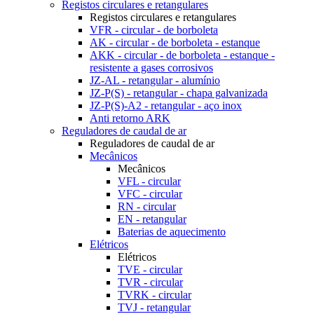
Registos circulares e retangulares
Registos circulares e retangulares
VFR - circular - de borboleta
AK - circular - de borboleta - estanque
AKK - circular - de borboleta - estanque -
resistente a gases corrosivos
JZ-AL - retangular - alumínio
JZ-P(S) - retangular - chapa galvanizada
JZ-P(S)-A2 - retangular - aço inox
Anti retorno ARK
Reguladores de caudal de ar
Reguladores de caudal de ar
Mecânicos
Mecânicos
VFL - circular
VFC - circular
RN - circular
EN - retangular
Baterias de aquecimento
Elétricos
Elétricos
TVE - circular
TVR - circular
TVRK - circular
TVJ - retangular