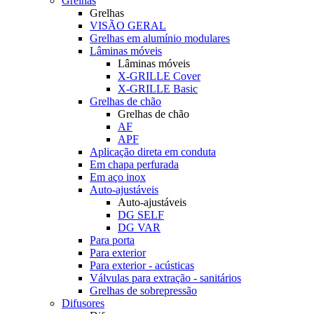
Grelhas
Grelhas
VISÃO GERAL
Grelhas em alumínio modulares
Lâminas móveis
Lâminas móveis
X-GRILLE Cover
X-GRILLE Basic
Grelhas de chão
Grelhas de chão
AF
APF
Aplicação direta em conduta
Em chapa perfurada
Em aço inox
Auto-ajustáveis
Auto-ajustáveis
DG SELF
DG VAR
Para porta
Para exterior
Para exterior - acústicas
Válvulas para extração - sanitários
Grelhas de sobrepressão
Difusores