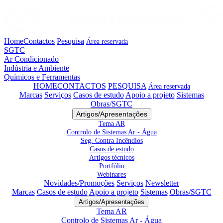
Home
Contactos
Pesquisa
Área reservada
SGTC
Ar Condicionado
Indústria e Ambiente
Químicos e Ferramentas
HOME
CONTACTOS
PESQUISA
Área reservada
Marcas
Serviços
Casos de estudo
Apoio a projeto
Sistemas
Obras/SGTC
Artigos/Apresentações
Tema AR
Controlo de Sistemas Ar - Água
Seg. Contra Incêndios
Casos de estudo
Artigos técnicos
Portfólio
Webinares
Novidades/Promoções
Serviços
Newsletter
Marcas
Casos de estudo
Apoio a projeto
Sistemas
Obras/SGTC
Artigos/Apresentações
Tema AR
Controlo de Sistemas Ar - Água