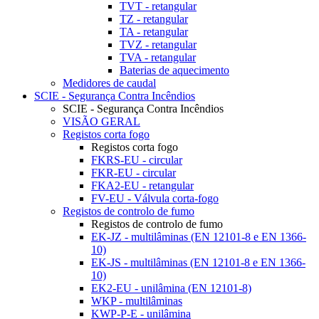
TVT - retangular
TZ - retangular
TA - retangular
TVZ - retangular
TVA - retangular
Baterias de aquecimento
Medidores de caudal
SCIE - Segurança Contra Incêndios
SCIE - Segurança Contra Incêndios
VISÃO GERAL
Registos corta fogo
Registos corta fogo
FKRS-EU - circular
FKR-EU - circular
FKA2-EU - retangular
FV-EU - Válvula corta-fogo
Registos de controlo de fumo
Registos de controlo de fumo
EK-JZ - multilâminas (EN 12101-8 e EN 1366-
10)
EK-JS - multilâminas (EN 12101-8 e EN 1366-
10)
EK2-EU - unilâmina (EN 12101-8)
WKP - multilâminas
KWP-P-E - unilâmina