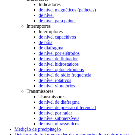
Indicadores
de nível magnéticos (palhetas)
de nível
de nível para painel
Interruptores
Interruptores
de nível capacitivos
de bóia
de diafragma
de nível por elétrodos
de nível de flutuador
de nível hidrostáticos
de nível optoeletrónicos
de nível de rádio frequência
de nível rotativos
de nivel vibratórios
Transmissores
Transmissores
de nível de diafragma
de nível de pressão diferencial
de nível por radar
de nível submersíveis
de nível ultrassónicos
Medição de precipitação
Detetores de fugas em redes de ar comprimido e outros gases