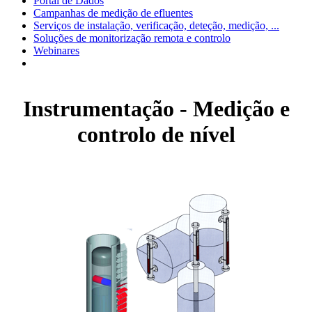
Portal de Dados
Campanhas de medição de efluentes
Serviços de instalação, verificação, deteção, medição, ...
Soluções de monitorização remota e controlo
Webinares
Instrumentação - Medição e
controlo de nível