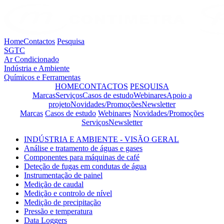
Home
Contactos
Pesquisa
SGTC
Ar Condicionado
Indústria e Ambiente
Químicos e Ferramentas
HOME
CONTACTOS
PESQUISA
Marcas
Serviços
Casos de estudo
Webinares
Apoio a
projeto
Novidades/Promoções
Newsletter
Marcas
Casos de estudo
Webinares
Novidades/Promoções
Serviços
Newsletter
INDÚSTRIA E AMBIENTE - VISÃO GERAL
Análise e tratamento de águas e gases
Componentes para máquinas de café
Deteção de fugas em condutas de água
Instrumentação de painel
Medição de caudal
Medição e controlo de nível
Medição de precipitação
Pressão e temperatura
Data Loggers