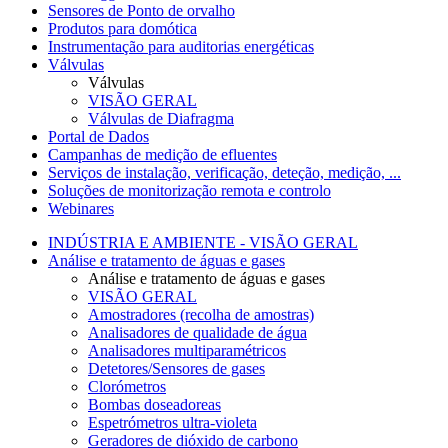
Sensores de Ponto de orvalho
Produtos para domótica
Instrumentação para auditorias energéticas
Válvulas
Válvulas
VISÃO GERAL
Válvulas de Diafragma
Portal de Dados
Campanhas de medição de efluentes
Serviços de instalação, verificação, deteção, medição, ...
Soluções de monitorização remota e controlo
Webinares
INDÚSTRIA E AMBIENTE - VISÃO GERAL
Análise e tratamento de águas e gases
Análise e tratamento de águas e gases
VISÃO GERAL
Amostradores (recolha de amostras)
Analisadores de qualidade de água
Analisadores multiparamétricos
Detetores/Sensores de gases
Clorómetros
Bombas doseadoreas
Espetrómetros ultra-violeta
Geradores de dióxido de carbono