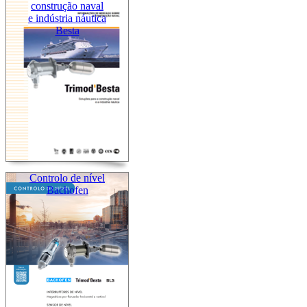
construção naval
e indústria náutica
Besta
Controlo de nível
Bachofen