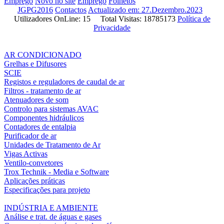
Emprego
Novo no site
Emprego
Folhetos
JGPG2016
Contactos
Actualizado em: 27.Dezembro.2023
Utilizadores OnLine: 15 Total Visitas: 18785173
Política de
Privacidade
AR CONDICIONADO
Grelhas e Difusores
SCIE
Registos e reguladores de caudal de ar
Filtros - tratamento de ar
Atenuadores de som
Controlo para sistemas AVAC
Componentes hidráulicos
Contadores de entalpia
Purificador de ar
Unidades de Tratamento de Ar
Vigas Activas
Ventilo-convetores
Trox Technik - Media e Software
Aplicações práticas
Especificações para projeto
INDÚSTRIA E AMBIENTE
Análise e trat. de águas e gases