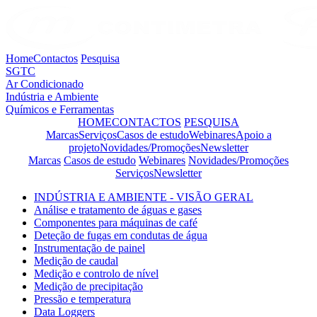
Home
Contactos
Pesquisa
SGTC
Ar Condicionado
Indústria e Ambiente
Químicos e Ferramentas
HOME
CONTACTOS
PESQUISA
Marcas
Serviços
Casos de estudo
Webinares
Apoio a
projeto
Novidades/Promoções
Newsletter
Marcas
Casos de estudo
Webinares
Novidades/Promoções
Serviços
Newsletter
INDÚSTRIA E AMBIENTE - VISÃO GERAL
Análise e tratamento de águas e gases
Componentes para máquinas de café
Deteção de fugas em condutas de água
Instrumentação de painel
Medição de caudal
Medição e controlo de nível
Medição de precipitação
Pressão e temperatura
Data Loggers