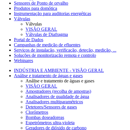
Sensores de Ponto de orvalho
Produtos para domótica
Instrumentação para auditorias energéticas
Válvulas
Válvulas
VISÃO GERAL
Válvulas de Diafragma
Portal de Dados
Campanhas de medição de efluentes
Serviços de instalação, verificação, deteção, medição, ...
Soluções de monitorização remota e controlo
Webinares
INDÚSTRIA E AMBIENTE - VISÃO GERAL
Análise e tratamento de águas e gases
Análise e tratamento de águas e gases
VISÃO GERAL
Amostradores (recolha de amostras)
Analisadores de qualidade de água
Analisadores multiparamétricos
Detetores/Sensores de gases
Clorómetros
Bombas doseadoreas
Espetrómetros ultra-violeta
Geradores de dióxido de carbono