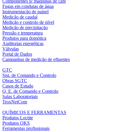
Componentes p/ máquinas de café
Fugas em condutas de água
Instrumentação de painel
Medição de caudal
Medição e controlo de nível
Medição de precipitação
Pressão e temperatura
Produtos para domótica
Auditorias energéticas
Válvulas
Portal de Dados
Campanhas de medição de efluentes
GTC
Sist. de Comando e Controlo
Obras SGTC
Casos de Estudo
Q. E. de Comando e Controlo
Salas Laboratoriais
TroxNetCom
QUÍMICOS E FERRAMENTAS
Produtos Loctite
Produtos OKS
Ferramentas profissionais