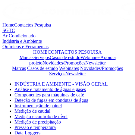
Home
Contactos
Pesquisa
SGTC
Ar Condicionado
Indústria e Ambiente
Químicos e Ferramentas
HOME
CONTACTOS
PESQUISA
Marcas
Serviços
Casos de estudo
Webinares
Apoio a
projeto
Novidades/Promoções
Newsletter
Marcas
Casos de estudo
Webinares
Novidades/Promoções
Serviços
Newsletter
INDÚSTRIA E AMBIENTE - VISÃO GERAL
Análise e tratamento de águas e gases
Componentes para máquinas de café
Deteção de fugas em condutas de água
Instrumentação de painel
Medição de caudal
Medição e controlo de nível
Medição de precipitação
Pressão e temperatura
Data Loggers