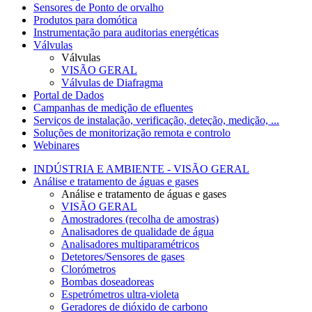
Sensores de Ponto de orvalho
Produtos para domótica
Instrumentação para auditorias energéticas
Válvulas
Válvulas
VISÃO GERAL
Válvulas de Diafragma
Portal de Dados
Campanhas de medição de efluentes
Serviços de instalação, verificação, deteção, medição, ...
Soluções de monitorização remota e controlo
Webinares
INDÚSTRIA E AMBIENTE - VISÃO GERAL
Análise e tratamento de águas e gases
Análise e tratamento de águas e gases
VISÃO GERAL
Amostradores (recolha de amostras)
Analisadores de qualidade de água
Analisadores multiparamétricos
Detetores/Sensores de gases
Clorómetros
Bombas doseadoreas
Espetrómetros ultra-violeta
Geradores de dióxido de carbono