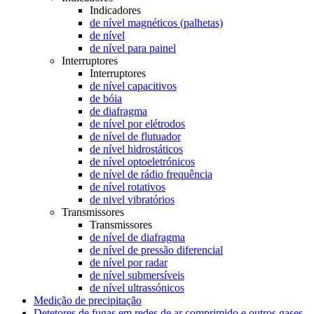
Indicadores
de nível magnéticos (palhetas)
de nível
de nível para painel
Interruptores
Interruptores
de nível capacitivos
de bóia
de diafragma
de nível por elétrodos
de nível de flutuador
de nível hidrostáticos
de nível optoeletrónicos
de nível de rádio frequência
de nível rotativos
de nivel vibratórios
Transmissores
Transmissores
de nível de diafragma
de nível de pressão diferencial
de nível por radar
de nível submersíveis
de nível ultrassónicos
Medição de precipitação
Detetores de fugas em redes de ar comprimido e outros gases