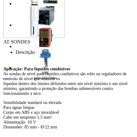
AT 100
P4
controlador
AT SONDES
Descrição
GL
detector
Aplicação: Para líquidos condutivos
HPE
As sondas de nível para líquidos condutivos são relés ou reguladores de
porta-eléctrodos
controlo de nível que mantêm os
líquidos dentro dos limites definidos entre um nível máximo e um nível
mínimo, garantindo a proteção das bombas submersíveis contra
funcionamento a seco.
Sensibilidade standard ou elevada
Para águas limpas
Corpo em ABS e aço inoxidável
Cabo em neopreno 1,5 mm²
Alimentação: 10 V
Dimensões: 85 mm - Ø 22 mm