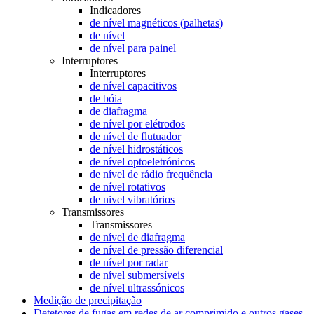
Indicadores
de nível magnéticos (palhetas)
de nível
de nível para painel
Interruptores
Interruptores
de nível capacitivos
de bóia
de diafragma
de nível por elétrodos
de nível de flutuador
de nível hidrostáticos
de nível optoeletrónicos
de nível de rádio frequência
de nível rotativos
de nivel vibratórios
Transmissores
Transmissores
de nível de diafragma
de nível de pressão diferencial
de nível por radar
de nível submersíveis
de nível ultrassónicos
Medição de precipitação
Detetores de fugas em redes de ar comprimido e outros gases