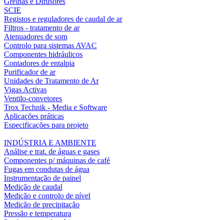
Grelhas e Difusores
SCIE
Registos e reguladores de caudal de ar
Filtros - tratamento de ar
Atenuadores de som
Controlo para sistemas AVAC
Componentes hidráulicos
Contadores de entalpia
Purificador de ar
Unidades de Tratamento de Ar
Vigas Activas
Ventilo-convetores
Trox Technik - Media e Software
Aplicações práticas
Especificações para projeto
INDÚSTRIA E AMBIENTE
Análise e trat. de águas e gases
Componentes p/ máquinas de café
Fugas em condutas de água
Instrumentação de painel
Medição de caudal
Medição e controlo de nível
Medição de precipitação
Pressão e temperatura