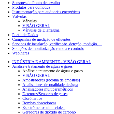
Sensores de Ponto de orvalho
Produtos para domótica
Instrumentação para auditorias energéticas
Válvulas
Válvulas
VISÃO GERAL
Válvulas de Diafragma
Portal de Dados
Campanhas de medição de efluentes
Serviços de instalação, verificação, deteção, medição, ...
Soluções de monitorização remota e controlo
Webinares
INDÚSTRIA E AMBIENTE - VISÃO GERAL
Análise e tratamento de águas e gases
Análise e tratamento de águas e gases
VISÃO GERAL
Amostradores (recolha de amostras)
Analisadores de qualidade de água
Analisadores multiparamétricos
Detetores/Sensores de gases
Clorómetros
Bombas doseadoreas
Espetrómetros ultra-violeta
Geradores de dióxido de carbono