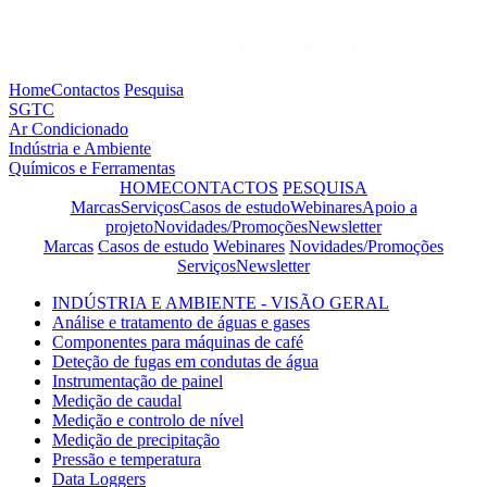
Home
Contactos
Pesquisa
SGTC
Ar Condicionado
Indústria e Ambiente
Químicos e Ferramentas
HOME
CONTACTOS
PESQUISA
Marcas
Serviços
Casos de estudo
Webinares
Apoio a
projeto
Novidades/Promoções
Newsletter
Marcas
Casos de estudo
Webinares
Novidades/Promoções
Serviços
Newsletter
INDÚSTRIA E AMBIENTE - VISÃO GERAL
Análise e tratamento de águas e gases
Componentes para máquinas de café
Deteção de fugas em condutas de água
Instrumentação de painel
Medição de caudal
Medição e controlo de nível
Medição de precipitação
Pressão e temperatura
Data Loggers