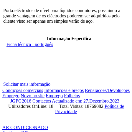
Porta-eléctrodos de nível para líquidos condutores, possuindo a
grande vantagem de os eléctrodos poderem ser adquiridos pelo
cliente visto ser apenas um simples varão de aço.
Informação Específica
Ficha técnica - português
Solicitar mais informação
Condições comerciais
Informações e preços
Reparações/Devoluções
Emprego
Novo no site
Emprego
Folhetos
JGPG2016
Contactos
Actualizado em: 27.Dezembro.2023
Utilizadores OnLine: 18 Total Visitas: 18769082
Política de
Privacidade
AR CONDICIONADO