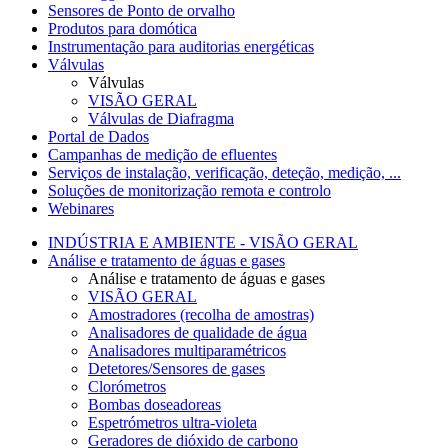
Sensores de Ponto de orvalho
Produtos para domótica
Instrumentação para auditorias energéticas
Válvulas
Válvulas
VISÃO GERAL
Válvulas de Diafragma
Portal de Dados
Campanhas de medição de efluentes
Serviços de instalação, verificação, deteção, medição, ...
Soluções de monitorização remota e controlo
Webinares
INDÚSTRIA E AMBIENTE - VISÃO GERAL
Análise e tratamento de águas e gases
Análise e tratamento de águas e gases
VISÃO GERAL
Amostradores (recolha de amostras)
Analisadores de qualidade de água
Analisadores multiparamétricos
Detetores/Sensores de gases
Clorómetros
Bombas doseadoreas
Espetrómetros ultra-violeta
Geradores de dióxido de carbono