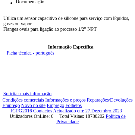
Documentação
Utiliza um sensor capacitivo de silicone para serviço com líquidos,
gases ou vapor.
Flanges ovais para ligação ao processo 1/2" NPT
Informação Específica
Ficha técnica - português
Solicitar mais informação
Condições comerciais
Informações e preços
Reparações/Devoluções
Emprego
Novo no site
Emprego
Folhetos
JGPG2016
Contactos
Actualizado em: 27.Dezembro.2023
Utilizadores OnLine: 6 Total Visitas: 18780202
Política de
Privacidade