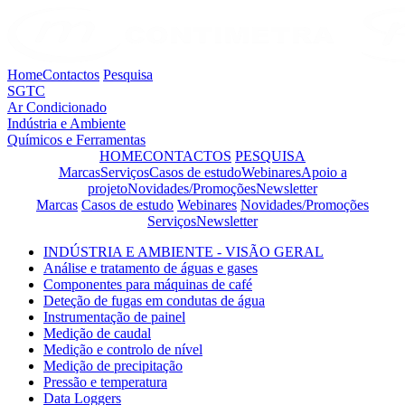
Home
Contactos
Pesquisa
SGTC
Ar Condicionado
Indústria e Ambiente
Químicos e Ferramentas
HOME
CONTACTOS
PESQUISA
Marcas
Serviços
Casos de estudo
Webinares
Apoio a
projeto
Novidades/Promoções
Newsletter
Marcas
Casos de estudo
Webinares
Novidades/Promoções
Serviços
Newsletter
INDÚSTRIA E AMBIENTE - VISÃO GERAL
Análise e tratamento de águas e gases
Componentes para máquinas de café
Deteção de fugas em condutas de água
Instrumentação de painel
Medição de caudal
Medição e controlo de nível
Medição de precipitação
Pressão e temperatura
Data Loggers