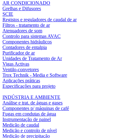
AR CONDICIONADO
Grelhas e Difusores
SCIE
Registos e reguladores de caudal de ar
Filtros - tratamento de ar
Atenuadores de som
Controlo para sistemas AVAC
Componentes hidráulicos
Contadores de entalpia
Purificador de ar
Unidades de Tratamento de Ar
Vigas Activas
Ventilo-convetores
Trox Technik - Media e Software
Aplicações práticas
Especificações para projeto
INDÚSTRIA E AMBIENTE
Análise e trat. de águas e gases
Componentes p/ máquinas de café
Fugas em condutas de água
Instrumentação de painel
Medição de caudal
Medição e controlo de nível
Medição de precipitação