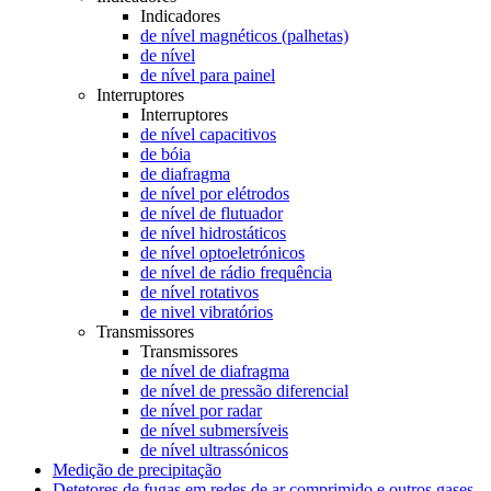
Indicadores
de nível magnéticos (palhetas)
de nível
de nível para painel
Interruptores
Interruptores
de nível capacitivos
de bóia
de diafragma
de nível por elétrodos
de nível de flutuador
de nível hidrostáticos
de nível optoeletrónicos
de nível de rádio frequência
de nível rotativos
de nivel vibratórios
Transmissores
Transmissores
de nível de diafragma
de nível de pressão diferencial
de nível por radar
de nível submersíveis
de nível ultrassónicos
Medição de precipitação
Detetores de fugas em redes de ar comprimido e outros gases