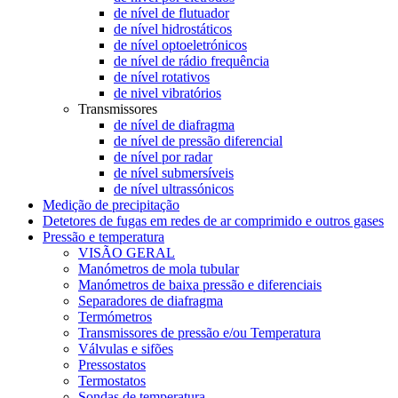
de nível de flutuador
de nível hidrostáticos
de nível optoeletrónicos
de nível de rádio frequência
de nível rotativos
de nivel vibratórios
Transmissores
de nível de diafragma
de nível de pressão diferencial
de nível por radar
de nível submersíveis
de nível ultrassónicos
Medição de precipitação
Detetores de fugas em redes de ar comprimido e outros gases
Pressão e temperatura
VISÃO GERAL
Manómetros de mola tubular
Manómetros de baixa pressão e diferenciais
Separadores de diafragma
Termómetros
Transmissores de pressão e/ou Temperatura
Válvulas e sifões
Pressostatos
Termostatos
Sondas de temperatura