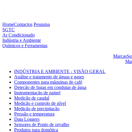
Home
Contactos
Pesquisa
SGTC
Ar Condicionado
Indústria e Ambiente
Químicos e Ferramentas
Marcas
Se
Mar
INDÚSTRIA E AMBIENTE - VISÃO GERAL
Análise e tratamento de águas e gases
Componentes para máquinas de café
Deteção de fugas em condutas de água
Instrumentação de painel
Medição de caudal
Medição e controlo de nível
Medição de precipitação
Pressão e temperatura
Data Loggers
Sensores de Ponto de orvalho
Produtos para domótica