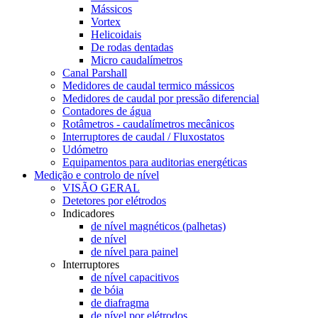
Mássicos
Vortex
Helicoidais
De rodas dentadas
Micro caudalímetros
Canal Parshall
Medidores de caudal termico mássicos
Medidores de caudal por pressão diferencial
Contadores de água
Rotâmetros - caudalímetros mecânicos
Interruptores de caudal / Fluxostatos
Udómetro
Equipamentos para auditorias energéticas
Medição e controlo de nível
VISÃO GERAL
Detetores por elétrodos
Indicadores
de nível magnéticos (palhetas)
de nível
de nível para painel
Interruptores
de nível capacitivos
de bóia
de diafragma
de nível por elétrodos