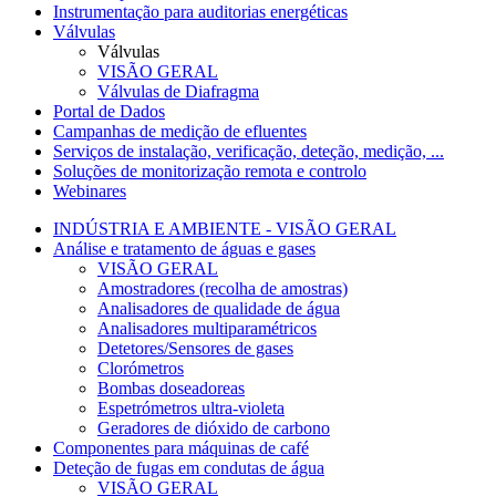
Instrumentação para auditorias energéticas
Válvulas
Válvulas
VISÃO GERAL
Válvulas de Diafragma
Portal de Dados
Campanhas de medição de efluentes
Serviços de instalação, verificação, deteção, medição, ...
Soluções de monitorização remota e controlo
Webinares
INDÚSTRIA E AMBIENTE - VISÃO GERAL
Análise e tratamento de águas e gases
VISÃO GERAL
Amostradores (recolha de amostras)
Analisadores de qualidade de água
Analisadores multiparamétricos
Detetores/Sensores de gases
Clorómetros
Bombas doseadoreas
Espetrómetros ultra-violeta
Geradores de dióxido de carbono
Componentes para máquinas de café
Deteção de fugas em condutas de água
VISÃO GERAL