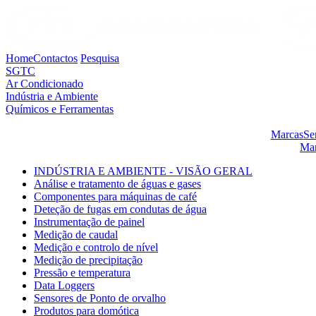
Home
Contactos
Pesquisa
SGTC
Ar Condicionado
Indústria e Ambiente
Químicos e Ferramentas
Marcas
Se
Mar
INDÚSTRIA E AMBIENTE - VISÃO GERAL
Análise e tratamento de águas e gases
Componentes para máquinas de café
Deteção de fugas em condutas de água
Instrumentação de painel
Medição de caudal
Medição e controlo de nível
Medição de precipitação
Pressão e temperatura
Data Loggers
Sensores de Ponto de orvalho
Produtos para domótica