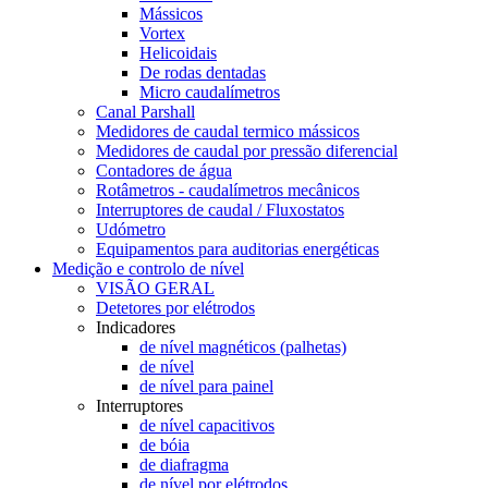
Mássicos
Vortex
Helicoidais
De rodas dentadas
Micro caudalímetros
Canal Parshall
Medidores de caudal termico mássicos
Medidores de caudal por pressão diferencial
Contadores de água
Rotâmetros - caudalímetros mecânicos
Interruptores de caudal / Fluxostatos
Udómetro
Equipamentos para auditorias energéticas
Medição e controlo de nível
VISÃO GERAL
Detetores por elétrodos
Indicadores
de nível magnéticos (palhetas)
de nível
de nível para painel
Interruptores
de nível capacitivos
de bóia
de diafragma
de nível por elétrodos