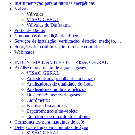
Instrumentação para auditorias energéticas
Válvulas
Válvulas
VISÃO GERAL
Válvulas de Diafragma
Portal de Dados
Campanhas de medição de efluentes
Serviços de instalação, verificação, deteção, medição, ...
Soluções de monitorização remota e controlo
Webinares
INDÚSTRIA E AMBIENTE - VISÃO GERAL
Análise e tratamento de águas e gases
VISÃO GERAL
Amostradores (recolha de amostras)
Analisadores de qualidade de água
Analisadores multiparamétricos
Detetores/Sensores de gases
Clorómetros
Bombas doseadoreas
Espetrómetros ultra-violeta
Geradores de dióxido de carbono
Componentes para máquinas de café
Deteção de fugas em condutas de água
VISÃO GERAL