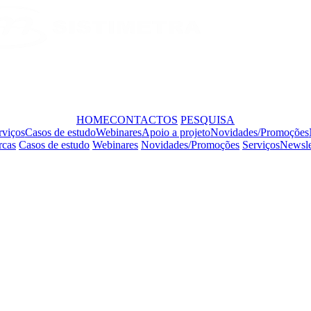
HOME
CONTACTOS
PESQUISA
rviços
Casos de estudo
Webinares
Apoio a projeto
Novidades/Promoções
cas
Casos de estudo
Webinares
Novidades/Promoções
Serviços
Newsle