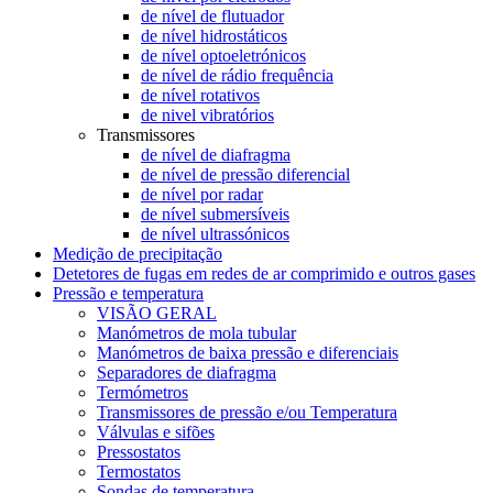
de nível de flutuador
de nível hidrostáticos
de nível optoeletrónicos
de nível de rádio frequência
de nível rotativos
de nivel vibratórios
Transmissores
de nível de diafragma
de nível de pressão diferencial
de nível por radar
de nível submersíveis
de nível ultrassónicos
Medição de precipitação
Detetores de fugas em redes de ar comprimido e outros gases
Pressão e temperatura
VISÃO GERAL
Manómetros de mola tubular
Manómetros de baixa pressão e diferenciais
Separadores de diafragma
Termómetros
Transmissores de pressão e/ou Temperatura
Válvulas e sifões
Pressostatos
Termostatos
Sondas de temperatura