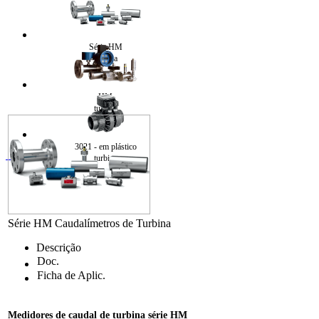
Série HM
turbina
HM
turbina
3021 - em plástico
turbina
Série HM Caudalímetros de Turbina
Descrição
Doc.
Ficha de Aplic.
Medidores de caudal de turbina série HM