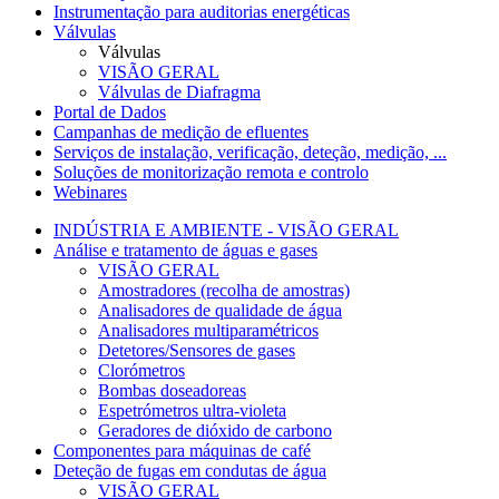
Instrumentação para auditorias energéticas
Válvulas
Válvulas
VISÃO GERAL
Válvulas de Diafragma
Portal de Dados
Campanhas de medição de efluentes
Serviços de instalação, verificação, deteção, medição, ...
Soluções de monitorização remota e controlo
Webinares
INDÚSTRIA E AMBIENTE - VISÃO GERAL
Análise e tratamento de águas e gases
VISÃO GERAL
Amostradores (recolha de amostras)
Analisadores de qualidade de água
Analisadores multiparamétricos
Detetores/Sensores de gases
Clorómetros
Bombas doseadoreas
Espetrómetros ultra-violeta
Geradores de dióxido de carbono
Componentes para máquinas de café
Deteção de fugas em condutas de água
VISÃO GERAL