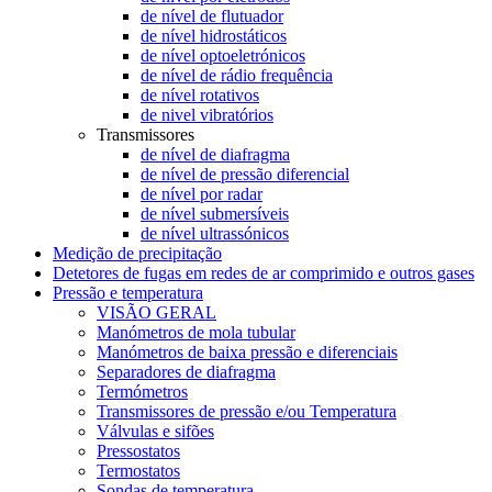
de nível de flutuador
de nível hidrostáticos
de nível optoeletrónicos
de nível de rádio frequência
de nível rotativos
de nivel vibratórios
Transmissores
de nível de diafragma
de nível de pressão diferencial
de nível por radar
de nível submersíveis
de nível ultrassónicos
Medição de precipitação
Detetores de fugas em redes de ar comprimido e outros gases
Pressão e temperatura
VISÃO GERAL
Manómetros de mola tubular
Manómetros de baixa pressão e diferenciais
Separadores de diafragma
Termómetros
Transmissores de pressão e/ou Temperatura
Válvulas e sifões
Pressostatos
Termostatos
Sondas de temperatura