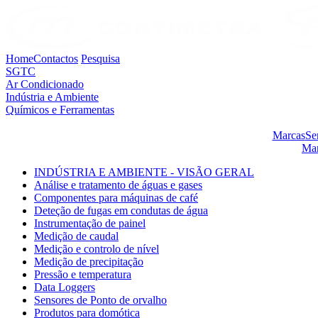
Home
Contactos
Pesquisa
SGTC
Ar Condicionado
Indústria e Ambiente
Químicos e Ferramentas
Marcas
Se
Mar
INDÚSTRIA E AMBIENTE - VISÃO GERAL
Análise e tratamento de águas e gases
Componentes para máquinas de café
Deteção de fugas em condutas de água
Instrumentação de painel
Medição de caudal
Medição e controlo de nível
Medição de precipitação
Pressão e temperatura
Data Loggers
Sensores de Ponto de orvalho
Produtos para domótica