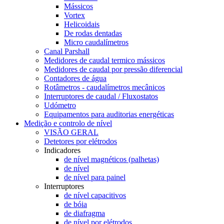
Mássicos
Vortex
Helicoidais
De rodas dentadas
Micro caudalímetros
Canal Parshall
Medidores de caudal termico mássicos
Medidores de caudal por pressão diferencial
Contadores de água
Rotâmetros - caudalímetros mecânicos
Interruptores de caudal / Fluxostatos
Udómetro
Equipamentos para auditorias energéticas
Medição e controlo de nível
VISÃO GERAL
Detetores por elétrodos
Indicadores
de nível magnéticos (palhetas)
de nível
de nível para painel
Interruptores
de nível capacitivos
de bóia
de diafragma
de nível por elétrodos