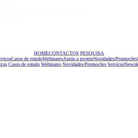
HOME
CONTACTOS
PESQUISA
rviços
Casos de estudo
Webinares
Apoio a projeto
Novidades/Promoções
cas
Casos de estudo
Webinares
Novidades/Promoções
Serviços
Newsle