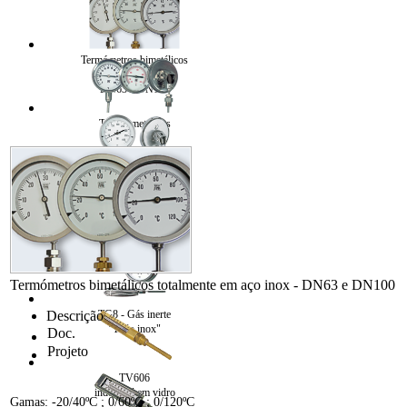
Termómetros bimetálicos
aço inox
DN63 e DN100
TB7 Bimetálicos
TB8 - Bimetálico
"Todo inox"
TG8 - Gás inerte
"Todo inox"
Termómetros bimetálicos totalmente em aço inox - DN63 e DN100
Descrição
TG8 - Gás inerte
"Todo inox"
Doc.
Projeto
TV606
industrial em vidro
Gamas: -20/40ºC ; 0/60ºC ; 0/120ºC