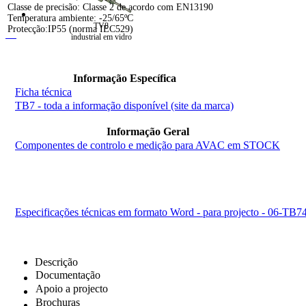
Classe de precisão: Classe 2 de acordo com EN13190
Temperatura ambiente: -25/65ºC
TV8
Protecção:IP55 (norma IEC529)
industrial em vidro
Informação Específica
Ficha técnica
TB7 - toda a informação disponível (site da marca)
Informação Geral
Componentes de controlo e medição para AVAC em STOCK
Especificações técnicas em formato Word - para projecto - 0
Descrição
Documentação
Apoio a projecto
Brochuras